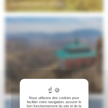
Les randonnées en Ethiopie
Les incontournables d'Ethiopie
Nous utilisons des cookies pour
faciliter votre navigation, assurer le
bon fonctionnement du site et de la