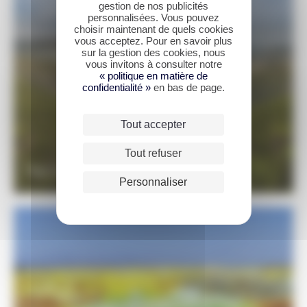
gestion de nos publicités
personnalisées. Vous pouvez
choisir maintenant de quels cookies
vous acceptez. Pour en savoir plus
sur la gestion des cookies, nous
vous invitons à consulter notre
« politique en matière de
confidentialité »
en bas de page.
Tout accepter
Tout refuser
Top 5 des lacs en Éthiopie
Personnaliser